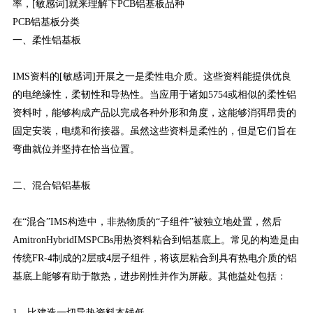
率，[敏感词]就来理解下PCB铝基板品种
PCB铝基板分类
一、柔性铝基板
IMS资料的[敏感词]开展之一是柔性电介质。这些资料能提供优良
的电绝缘性，柔韧性和导热性。当应用于诸如5754或相似的柔性铝
资料时，能够构成产品以完成各种外形和角度，这能够消弭昂贵的
固定安装，电缆和衔接器。虽然这些资料是柔性的，但是它们旨在
弯曲就位并坚持在恰当位置。
二、混合铝铝基板
在“混合”IMS构造中，非热物质的“子组件”被独立地处置，然后
AmitronHybridIMSPCBs用热资料粘合到铝基底上。常见的构造是由
传统FR-4制成的2层或4层子组件，将该层粘合到具有热电介质的铝
基底上能够有助于散热，进步刚性并作为屏蔽。其他益处包括：
1、比建造一切导热资料本钱低。