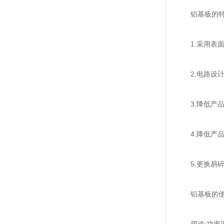
铝基板
的特
1.采用表面贴
2.电路设计
3.降低产品
4.降低产品
5.更换易碎
铝基板
的使
用途:功率混