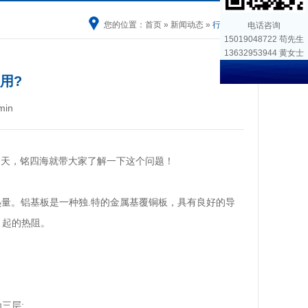
您的位置：
首页
»
新闻动态
»
行业新闻
电话咨询
15019048722 苟先生
13632953944 黄女士
用?
min
今天，铭四海就带大家了解一下这个问题！
热量。铝基板是一种独.特的金属基覆铜板，具有良好的导
引起的热阻。
三层: