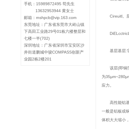
手机：15989872495 苟先生
13632953944 黄女士
Cireuitl
邮箱：mshpcb@vip.163.com
东莞地址：
广东省东莞市大岭山镇
下高田工业路29号01栋六楼整层和
DiELcctr
七楼一半(702)
深圳地址：广东省深圳市宝安区沙
基层基层:它
井街道鹏城中骏COMPASS创新产
业园2栋2楼201
该层(即铜箔
为35μm~2
应力。
高性能铝基板
一般是铝板或
体积大大缩小