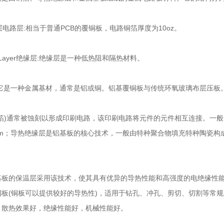
。层电路层:相当于普通PCB的覆铜板，电路铜箔厚度为10oz。
icLayer绝缘层:绝缘层是一种低热阻和隔热材料。
是一种金属基材，通常是铝或铜。铝基覆铜板与传统环氧玻璃布层压板
)通常被蚀刻以形成印刷电路，该印刷电路将元件的元件相互连接。一般
80μm；导热绝缘层是铝基板的核心技术，一般由特种聚合物填充特种陶瓷
的保温层采用该技术，使其具有优异的导热性能和高强度的电绝缘性能
铜板(铜板可以提供较好的导热性)，适用于钻孔、冲孔、剪切、切割等常
，散热效果好，绝缘性能好，机械性能好。