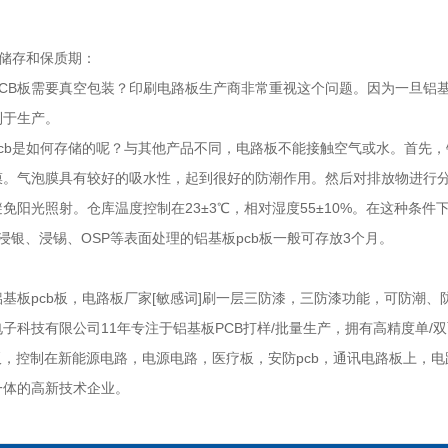
的储存和保质期：
CB板需要真空包装？印刷电路板生产商非常重视这个问题。因为一旦铝基
利于生产。
cb是如何存储的呢？与其他产品不同，电路板不能接触空气或水。首先，
膜。气泡膜具有较好的吸水性，起到很好的防潮作用。然后对排放物进行
免阳光照射。仓库温度控制在23±3℃，相对湿度55±10%。在这种条
浸银、浸锡、OSP等表面处理的铝基板pcb板一般可存放3个月。
基板pcb板，电路板厂家[敏感词]刷一层三防漆，三防漆功能，可防潮、
子科技有限公司11年专注于铝基板PCB打样/批量生产，拥有高精度单/双面P
板，控制在新能源电路，电源电路，医疗板，安防pcb，通讯电路板上，
一体的高新技术企业。