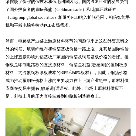
渐摆脱了保守的低技术和低毛利率因此，国内PCB产业的发展受到
了国外投资者的青睐高盛（Goldman sachs）和花旗环球证券
（citigroup global securities）相继将PCB纳入扩张范围，相信智能手
机和平板电脑将拉动PCB市场需求。
然而，电路板产业链上游原材料环节的问题似乎是这些外资意料之
外的铜箔、玻璃纤维布和铜箔基板价格一路上涨，尤其是国际铜价
的上涨直接影响到铝基板厂家国内铜箔及铜箔基板价格的看涨。覆
铜板是印制电路板的直接原材料，铜箔是利益[敏感词]的覆铜板原
材料，约占覆铜板厚板成本的30%和50%板材），因此，铜箔价格
成为推动覆铜板价格上涨的主要动力在上下游产业链中，原材料供
应商在交易中拥有[敏感词]话语权。此外，市场上原材料供应不
足，利益上升的压力直接转移到电路板制造商身上。