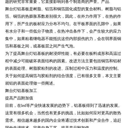
题的研究非常重要，它直接影响到各个制造商的声誉。产品.
舞台灯铝基板是树脂、铝箔和铜箔固化成型的复合材料。树脂与铝
箔、铜箔的热膨胀系数差别很大，因此，在外力作用下，在热的作
用下，所产生的板材应力分布不均匀。在平板界面的孔隙中，如果
有水分子和一些低分子物质，在热冲击条件下，会产生较大的应力
集中，如果粘着继电器不能抵抗这些内部损伤的力，会在弱界面铜
箔和基板之间，或基板层之间产生气泡。
为了提高舞台灯铝基板的耐浸焊性能，有必要在板料成形和高温过
程中减少可能破坏表面结构的因素。改进方法主要包括铜箔和铝材
的表面处理、树脂胶粘剂的改进、压制过程中压力和温度的控制。
关于如何提高铜箔与胶粘剂的结合强度，已有很多文章，本文主要
就铝的表面处理做一些阐述。
舞台灯铝基板加工
提高产品附加值
目前，在led等产业快速发展的趋势下，铝基板得到了迅速的发展。
这里有很多机会，当然也有更多的挑战，比如如何应对更高的散热
需求。相信越来越多的国内企业将通过技术创新和产业合作，追赶
国外先进技术，完善自身工艺，提高产品附加值。