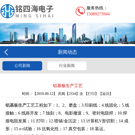
服务热线：
15089273944
新闻动态
公司新闻
行业新闻
铝基板生产工艺
时间：【2019-09-12】 共阅【2334】次 【
打印
】【
返回
】
铝基板生产
工艺工程如下：1。2。磨盘；3.印刷线；4.线固化；5.线
接触；6.线路开发；7.蚀刻；8。电影撤退；9。密封电阻焊；10.焊
接电阻发展；11.打印；12.喷锡/金沉淀；13.计算机V形切割；14.成
形；15.e-t试验；16.抗氧化性；17.真空包装；18.装运。