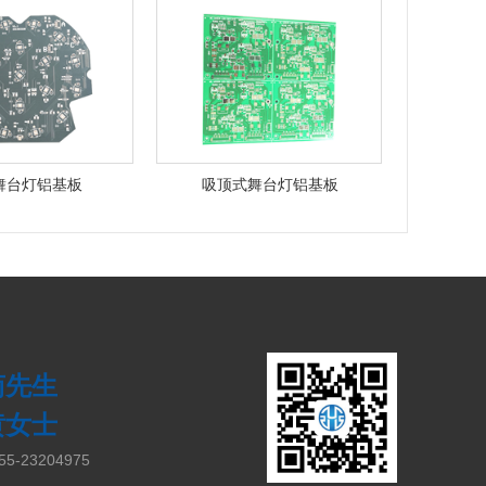
舞台灯铝基板
吸顶式舞台灯铝基板
 苟先生
 黄女士
5-23204975