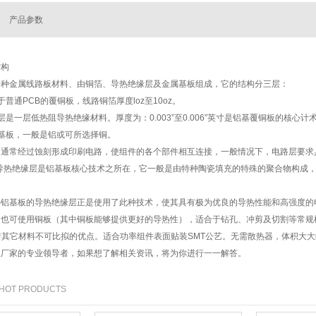
产品参数
结构
一种金属线路板材料、由铜箔、导热绝缘层及金属基板组成，它的结构分三层：
普通PCB的覆铜板，线路铜箔厚度loz至10oz。
层是一层低热阻导热绝缘材料。厚度为：0.003”至0.006”英寸是铝基覆铜板的核心计
基板，一般是铝或可所选择铜。
）通常经过蚀刻形成印刷电路，使组件的各个部件相互连接，一般情况下，电路层要求
μm；导热绝缘层是铝基板核心技术之所在，它一般是由特种陶瓷填充的特殊的聚合物构
热铝基板的导热绝缘层正是使用了此种技术，使其具有极为优良的导热性能和高强度的
，也可使用铜板（其中铜板能够提供更好的导热性），适合于钻孔、冲剪及切割等常规
着其它材料不可比拟的优点。适合功率组件表面贴装SMT公艺。无需散热器，体积大
板厂家的专业领导者，如果想了解相关资讯，将为你进行一一解答。
 HOT PRODUCTS