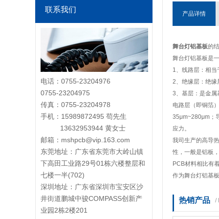
联系我们
产品详情
舞台灯铝基板
的
舞台灯铝基板是
1、线路层：相当于
电话：0755-23204976
2、绝缘层：绝缘
0755-23204975
3、基层：是金属
传真：0755-23204978
电路层（即铜箔
手机：15989872495 苟先生
35μm~280
13632953944 黄女士
应力。
邮箱：mshpcb@vip.163.com
我司生产的高导
东莞地址：
广东省东莞市大岭山镇
性，一般是铝板
下高田工业路29号01栋六楼整层和
PCB材料相比有
七楼一半(702)
作为舞台灯铝基
深圳地址：广东省深圳市宝安区沙
井街道鹏城中骏COMPASS创新产
热销产品
/
业园2栋2楼201