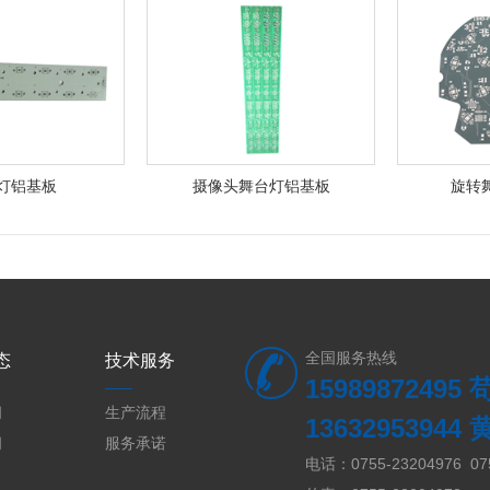
灯铝基板
摄像头舞台灯铝基板
旋转
全国服务热线
态
技术服务
15989872495
闻
生产流程
13632953944
闻
服务承诺
电话：0755-23204976 075