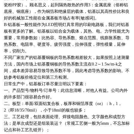
瓷粉PP胶）。顾名思义，起到隔热散热的作用3：金属底座（俗称铝
底座、铜底座），作为铜箔和绝缘层的载体，铝基以其高性价比和良
好的机械加工性能在金属基板市场占有率[敏感词]。
B:铝基板一般性能作为LED照明灯具常用的印刷电路板，我们对铝基
板有更多的了解。铝基板以铝合金为载体，其热、电、力学性能尤为
重要，常用参数如：比热容、导热系数、熔点范围、线膨胀系数、导
热系数、电阻率、硬度等。疲劳强度，拉伸强度，弹性模量，延伸
率，切削力。
不同厂家生产的铝基覆铜板的导热系数相差较大，如果按照上述测量
方法，国内市场上铝基覆铜板的导热系数主流在0.2～1.5w/m-k之
间，成本差异容易导致导热系数不等，因此考虑导热系数的影响。不
妨参考铝板价格定位和第三方检测。
日常生产中，铝基板订单尽量注明以下要素：
一、产品型号/物料号/订单号：此信息清晰，对他人有益。公司内外
的许多部门很容易合作好。
二。板型：单面/双面铝复合板，板厚和铜箔厚度（oz）：h，1，
2（即18/35/70mil），小于18mil的板也较多；
三。工艺处理，包括表面处理、焊接电阻颜色、文字颜色和成型方
法；是单次成型还是组装装运？（常规工艺侧一般为5mm，不忘加标
记点和补工艺孔错开）；