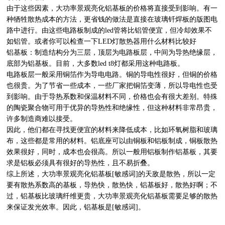
由于这些因素，大功率景观亮化铝基板的价格将直接受到影响。有一
种牺牲散热成本的方法，更省钱的做法是直接在玻璃钎焊板的版图电
路中进行。由这些电路板制成的led管将比铝管便宜，但冷却效果不
如铝管。或者你可以检查一下LED灯散热器用什么材料比较好
铝基板：制造结构分为三层，顶层为电路板层，中间为导热绝缘层，
底部为铝基板。目前，大多数led t8灯都采用这种电路板。
电路板层一般采用铜箔作为导电电路。铜的导电性很好，但铜的价格
也很贵。为了节省一些成本，一些厂家把铜箔变薄，所以导电性也受
到影响。由于导热系数和保温材料不同，价格也会有很大差别。特殊
的陶瓷聚合物可用于优异的导热性和绝缘性，但这种材料非常昂贵，
许多制造商难以接受。
因此，他们都在寻找更便宜的材料来降低成本，比如环氧树脂和玻璃
布，这些都是常用的材料。铝底座可以由铜板和铝板制成，铜板散热
效果很好，同时，成本也会很高。所以一般用铝板制作铝基板，其要
求是铝板必须具有很好的导热性，且不易折叠。
综上所述，大功率景观亮化铝基板[敏感词]的天敌是散热，所以一定
要有散热系数高的基板，导热快，散热快，铝基板好，散热好啊；不
过，铝基板比玻璃纤维更贵，大功率景观亮化铝基板需要足够的散热
来保证发光效率。因此，铝基板是[敏感词]。