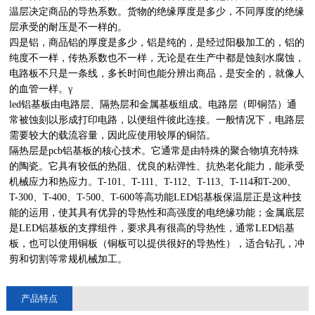
温层决定商品的导热系数。货物的绝缘厚度是多少，不同厚度的绝缘
层承受的耐压是不一样的。
四是铝，商品铝的厚度是多少，铝是纯的，是经过阳极加工的，铝的
纯度不一样，传热系数也不一样，无论是在生产中都是蚀刻水腐蚀，
电路板不只是一条线，多长时间也能分辨出商品，是安全的，就像人
的血管一样。γ
led铝基板由电路层、隔热层和金属基板组成。电路层（即铜箔）通
常被蚀刻以形成打印电路，以便组件彼此连接。一般情况下，电路层
需要较大的载流容量，因此应使用较厚的铜箔。
隔热层是pcb铝基板的核心技术。它通常是由特殊的聚合物填充特殊
的陶瓷。它具有较低的热阻、优良的粘弹性、抗热老化能力，能承受
机械应力和热应力。T-101、T-111、T-112、T-113、T-114和T-200、
T-300、T-400、T-500、T-600等高功能LED铝基板保温层正是这种技
能的运用，使其具有优异的导热性和高强度的电绝缘功能；金属底层
是LED铝基板的支撑组件，要求具有很高的导热性，通常LED铝基
板，也可以使用铜板（铜板可以提供很好的导热性），适合钻孔，冲
剪和切割等常规机械加工。
产品特点